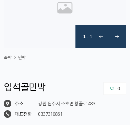
1
-
1
숙박
민박
입석골민박
0
주소
강원 원주시 소초면 황골로 483
대표전화
0337310861