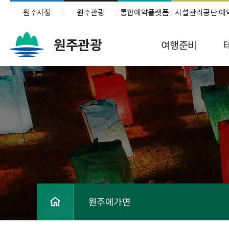
원주시청
원주관광
통합예약플랫폼
시설관리공단 예
원주관광
여행준비
원주에가면