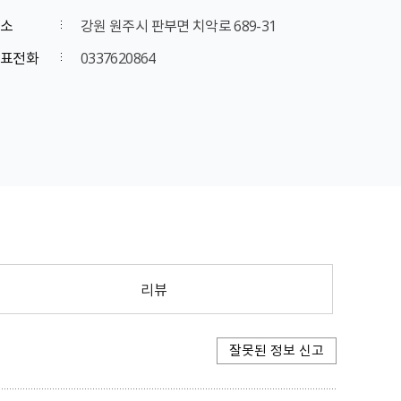
소
강원 원주시 판부면 치악로 689-31
표전화
0337620864
리뷰
잘못된 정보 신고