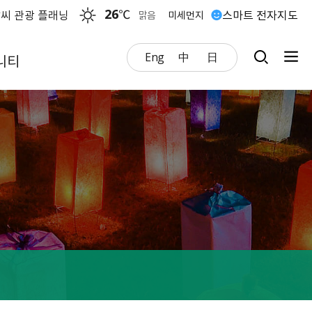
26
℃
씨 관광 플래닝
스마트 전자지도
맑음
미세먼지
Eng
中
日
니티