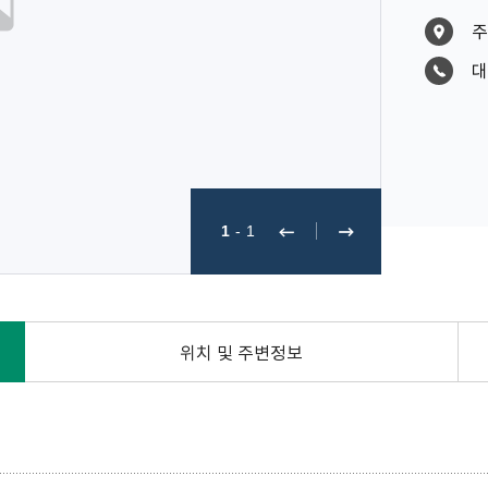
주
대
1
-
1
위치 및 주변정보