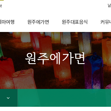
날
약
테마여행
원주에가면
원주대표음식
커뮤
원주에가면