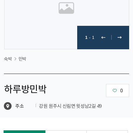
1
-
1
숙박
민박
하루방민박
0
주소
강원 원주시 신림면 윗성남2길 49