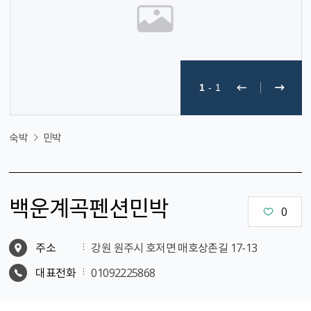
1
-
1
숙박
민박
백운계곡펜션민박
0
주소
강원 원주시 호저면 매호상촌길 17-13
대표전화
01092225868