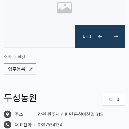
1
-
1
숙박
펜션
업주등록
두성농원
0
주소
강원 원주시 신림면 둔창예찬길 315
대표전화
0337634134