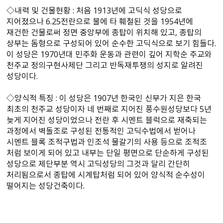
◇내력 및 건물현황 : 처음 1913년에 고딕식 성당으로
지어졌으나 6.25전란으로 불에 타 훼철된 것을 1954년에
재건한 건물로써 정면 중앙부에 종탑이 위치해 있고, 종탑의
상부는 돔형으로 구성되어 있어 순수한 고딕식으로 보기 힘들다.
이 성당은 1970년대 민주화 운동과 관련이 깊어 지학순 주교와
천주교 정의구현사제단 그리고 반독재투쟁의 성지로 알려진
성당이다.
◇양식적 특징 : 이 성당은 1907년 한국인 신부가 지은 한국
최초의 천주교 성당이자 네 번째로 지어진 풍수원성당보다 5년
늦게 지어진 성당이었으나 전란 후 시멘트 블럭으로 재축되는
과정에서 벽돌조로 구성된 전통적인 고딕수법에서 벋어나
시멘트 블록 조적구법과 인조석 물갈기의 사용 등으로 조적조
처럼 보이게 되어 있고 내부는 단일 평면으로 단순하게 구성된
성당으로 제단부분 역시 고딕성당의 그것과 달리 간단히
처리됨으로서 종탑에 시계탑처럼 되어 있어 양식적 순수성이
떨어지는 성당건축이다.