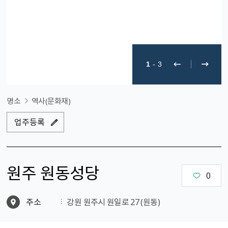
1
-
3
명소
역사(문화재)
업주등록
원주 원동성당
0
주소
강원 원주시 원일로 27 (원동)