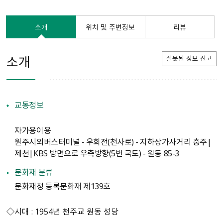
소개
위치 및 주변정보
리뷰
소개
잘못된 정보 신고
교통정보
자가용이용
원주시외버스터미널 - 우회전(천사로) - 지하상가사거리 충주|
제천|KBS 방면으로 우측방향(5번 국도) - 원동 85-3
문화재 분류
문화재청 등록문화재 제139호
◇시대 : 1954년 천주교 원동 성당