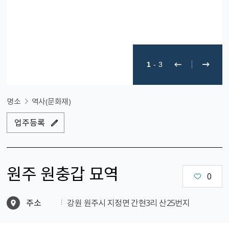
1
-
3
명소
역사(문화재)
업주등록
원주 원충갑 묘역
0
주소
강원 원주시 지정면 간현3리 산25번지