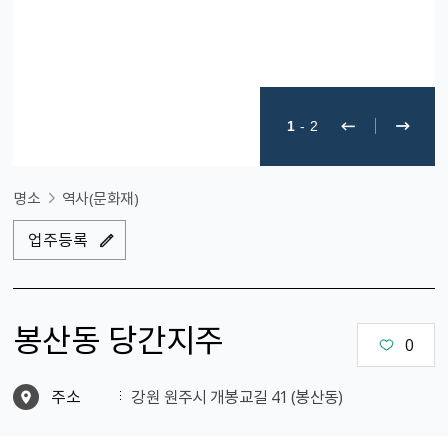
1
-
2
명소
역사(문화재)
업주등록
봉산동 당간지주
0
주소
강원 원주시 개봉교길 41 (봉산동)