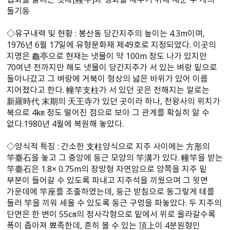
돌기둥
◇유구내력 및 현황 : 봉산동 당간지주의 높이는 4.3m이며,
1976년 6월 17일에 유형문화재 제49호로 지정되었다. 이곳의
지명은 龜亭으로 현재는 냇물이 약 100m 정도 나가 있지만
70여년 전까지만 해도 냇물이 당간지주가 서 있는 벼랑 밑으로
돌아나갔고 그 벼랑에 거북이 형상의 넓은 바위가 있어 이름
지어졌다고 한다. 幢竿支柱가 서 있던 곳은 전해지는 말로는
新羅時代 末期의 天王寺가 있던 곳이라 하나, 천왕사의 위치가
북으로 4㎞ 정도 떨어진 점으로 보아 그 관계를 확실히 알 수
없다.1980년 4월에 복원해 놓았다.
◇양식적 특징 : 간소한 支柱양식으로 지주 사이에는 方形의
竿臺石을 놓고 그 중앙에 둥근 모양의 竿溝가 있다. 幢竿을 받는
竿臺石은 1.8× 0.75m의 장방형 자연암으로 양쪽을 지주 밑
부분이 들어갈 수 있도록 파내고 지주석을 끼웠으며 그 윗면
가운데에 竿座를 조출하였는데, 둥근 받침으로 동그랗게 테를
둘러 竿을 끼워 세울 수 있도록 둥근 구멍을 파놓았다. 두 지주의
단면은 한 변이 55㎝의 정사각형으로 밑에서 위로 올라갈수록
폭이 좁아져 뾰족한데, 흔히 볼 수 있는 頂上이 4분원형인