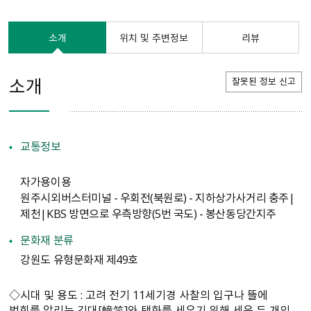
소개
위치 및 주변정보
리뷰
소개
잘못된 정보 신고
교통정보
자가용이용
원주시외버스터미널 - 우회전(북원로) - 지하상가사거리 충주|
제천|KBS 방면으로 우측방향(5번 국도) - 봉산동당간지주
문화재 분류
강원도 유형문화재 제49호
◇시대 및 용도 : 고려 전기 11세기경 사찰의 입구나 뜰에
법회를 알리는 깃대[幢竿]와 탱화를 세우기 위해 세운 두 개의