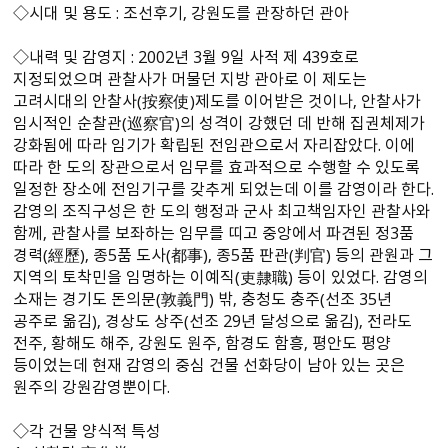
◇시대 및 용도 : 조선후기, 강원도를 관장하던 관아
◇내력 및 감영지 : 2002년 3월 9일 사적 제 439호로
지정되었으며 관찰사가 머물던 지방 관아로 이 제도는
고려시대의 안찰사（按察使）제도를 이어받은 것이나, 안찰사가
임시적인 순찰관（巡察官）의 성격이 강했던 데 반해 집권체제가
강화됨에 따라 임기가 확립된 전임관으로서 자리잡았다. 이에
따라 한 도의 장관으로서 임무를 효과적으로 수행할 수 있도록
일정한 장소에 전임기구를 갖추게 되었는데 이를 감영이라 한다.
감영의 조직구성은 한 도의 행정과 군사 최고책임자인 관찰사와
함께, 관찰사를 보좌하는 임무를 띠고 중앙에서 파견된 정3품
경력（經歷）, 종5품 도사（都事）, 종5품 판관（判官） 등의 관원과 그
지역의 토착민을 임명하는 이예직（吏隸職） 등이 있었다. 감영의
소재는 경기도 돈의문（敦義門） 밖, 충청도 충주（선조 35년
공주로 옮김）, 경상도 상주（선조 29년 달성으로 옮김）, 전라도
전주, 황해도 해주, 강원도 원주, 함경도 함흥, 평안도 평양
등이었는데 현재 감영의 중심 건물 선화당이 남아 있는 곳은
원주의 강원감영뿐이다.
◇각 건물 양식적 특성