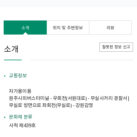
소개
위치 및 주변정보
리뷰
소개
잘못된 정보 신고
교통정보
자가용이용
원주시외버스터미널 - 우회전（서원대로） - 무실사거리 경찰서|
무실로 방면으로 좌회전（무실로） - 강원감영
문화재 분류
사적 제439호