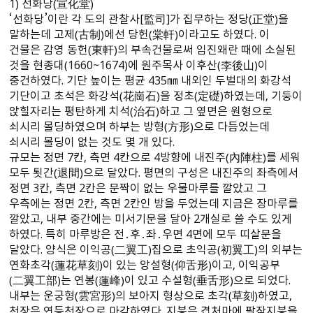
1） 선화당（宣化堂）
‘선화당’이란 각 도의 관찰사[監司]가 집무하는 정당（正堂）을
말하는데 고제（古制）에선 당헌（棠軒）이라고도 하였다. 이
건물은 감영 동헌（東軒）의 부속건물로써 임진왜란 때에 소실된
것을 현종대（1660～1674）에 원주목사 이후산（李後山）이
중건하였다. 기단 높이는 평균 435㎜ 내외인 두벌대의 화강석
기단이고 초석은 화강석（花崗石）을 정초（定礎）하였는데, 기둥이
앉힐자리는 평탄하게 치석（治石）하고 그 옆면은 원형으로
쇠시리 몰딩하였으며 하부는 방형（方形）으로 다듬었는데
쇠시리 몰딩이 없는 것도 몇 개 있다.
규모는 정면 7칸, 측면 4칸으로 4방향에 내진주（內陣柱）를 세워
모두 툇간（退間）으로 달았다. 평면의 구성은 내진주의 좌측에서
정면 3칸, 측면 2칸은 문짝이 없는 우물마루를 깔았고 그
우측에는 정면 2칸, 측면 2칸인 방을 두었는데 지금은 장마루를
깔았고, 내부 중간에는 미서기문을 달아 2개실로 쓸 수도 있게
하였다. 특히 마루방은 전․후․좌․우면 4면에 모두 띠살문을
달았다. 양식은 이익공（二翼工）집으로 초익공（初翼工）의 외부는
연화초각（蓮花草刻）이 있는 앙설형（仰舌形）이고, 이익공부
（二翼工部）는 연봉（蓮峰）이 있고 수설형（垂舌形）으로 되었다.
내부는 운궁형（雲宮形）의 보아지 형상으로 초각（草刻）하였고,
천장은 연등천장으로 마감하였다. 지붕은 겹처마에 팔작지붕을