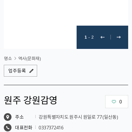
1
-
2
명소
역사(문화재)
업주등록
원주 강원감영
0
주소
강원특별자치도 원주시 원일로 77 （일산동）
대표전화
0337372416