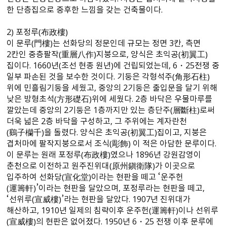
한 단층집으로 중후한 느낌을 갖는 건축물이다.
2） 포정루（布政樓）
이 문루（門樓）는 선화당의 정문인데 규모는 정면 3칸, 측면
2칸인 중층팔작（重層八作）지붕으로, 양식은 초익공（初翼工）
집이다. 1660년（조선 현종 원년）에 건립되었는데, 6・25전쟁 중
일부 파손된 것을 보수한 것이다. 기둥은 각형석주（角形石柱）
위에 민흘림기둥을 세웠고, 중앙의 2기둥은 출입문을 달기 위해
낮은 방형초석（方形礎石）위에 세웠다. 2층 바닥은 우물마루를
깔았는데 중앙의 2기둥은 1층까지만 있는 층단주（層斷柱）로써
더욱 넓은 2층 바닥을 구성하고, 그 주위에는 계자란천
（鷄子欗千）을 돌렸다. 양식은 초익공（初翼工）집이고, 지붕은
겹처마에 팔작지붕으로서 조식（彫飾） 이 적은 아담한 문루이다.
이 문루는 원래 포정루（布政樓）였으나 1896년 강원감영이
춘천으로 이전하고 원주진위대（原州鎭衛隊）가 이곳으로
입주하여 선화당（宣化堂）이라는 현판을 떼고 ‘운주헌
（運籌軒）’이라는 현판을 달았으며, 포정루라는 현판을 떼고,
‘선위루（宣威樓）’라는 현판을 달았다. 1907년 진위대가
해산하고, 1910년 일제의 침략이후 운주헌（運籌軒）이나 선위루
（宣威樓）의 현판은 없어졌다. 1950년 6・25 전쟁 이후 문루에