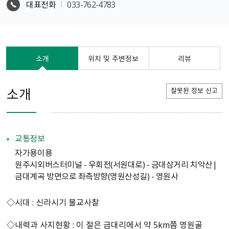
대표전화
033-762-4783
소개
위치 및 주변정보
리뷰
소개
잘못된 정보 신고
교통정보
자가용이용
원주시외버스터미널 - 우회전(서원대로) - 금대삼거리 치악산|
금대계곡 방면으로 좌측방향(영원산성길) - 영원사
◇시대 : 신라시기 불교사찰
◇내력과 사지현황 : 이 절은 금대리에서 약 5km쯤 영원골