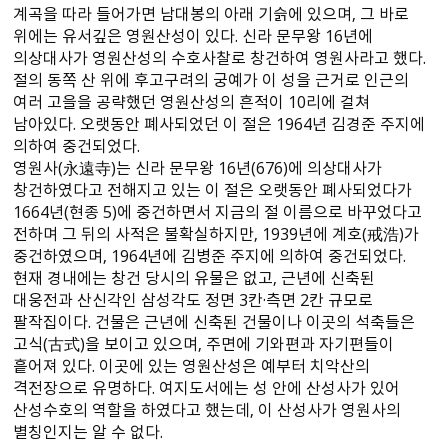
계곡을 따라 들어가면 남대봉의 아래 기슭에 있으며, 그 바로
위에는 유서깊은 영원산성이 있다. 신라 문무왕 16년에
의상대사가 영원산성의 수호사찰로 창건하여 영원사라고 했다.
절의 동쪽 산 위에 후고구려의 궁예가 이 성을 근거로 인근의
여러 고을을 공략했던 영원산성의 흔적이 10리에 걸쳐
남아있다. 오랫동안 폐사되었던 이 절은 1964년 김경준 주지에
의하여 중건되었다.
영원사(永遠寺)는 신라 문무왕 16년(676)에 의상대사가
창건하였다고 전해지고 있는 이 절은 오랫동안 폐사되었다가
1664년(현종 5)에 중건하면서 지금의 절 이름으로 바꾸었다고
전하며 그 뒤의 사적은 불확실하지만, 1939년에 계호(戒浩)가
중건하였으며, 1964년에 김병준 주지에 의하여 중건되었다.
현재 경내에는 창건 당시의 유물은 없고, 근년에 신축된
대웅전과 산신각인 삼성각도 정면 3칸·측면 2칸 규모로
팔작집이다. 건물은 근년에 신축된 건물이나 이곳의 석축들은
고식(古式)을 보이고 있으며, 주면에 기와편과 자기편들이
흩어져 있다. 이곳에 있는 영원산성은 예부터 치악산의
격전장으로 유명하다. 여지도서에는 성 안에 산성사가 있어
산성수호의 역할을 하였다고 했는데, 이 산성사가 영원사의
별칭인지는 알 수 없다.