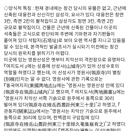
◇양식적 특징 : 현재 경내에는 창건 당시의 유물은 없고, 근년에
신축된 대웅전과 산신각인 삼성각, 요사가 있다. 대웅전은 정면
3칸, 측면 2칸의 팔작집이고 삼성각도 정면 3칸, 측면 2칸
규모로 팔작집이다. 건물은 근년에 신축된 건물이나 이곳의
석축들은 고식으로 판단되며 주변에 기와편과 자기편들이
흩어져 있다 석탑지(石塔址)로 보아 오랜 역사를 지니고 있음을
알 수 있는데, 본격적인 발굴조사가 실시되기 이전에는 창건
당시의 원위치를 밝히기가 어렵다.
이곳에 있는 영원산성은 옛부터 치악산의 격전장으로 유명하다.
『여지도서 』에는 성중에 산성사(山城寺)가 있어 산성수호의
역할을 하였다고 했는데, 이 산성사가 영원사(鴒原寺)의 별칭
(別稱)인지는 알 수 없다. 영원사에 관한 기록으로는
『동국여지지(東國輿地志)』에는 ‘영원사는 영원산성 안에 있다
(鴒原寺在鴒原山城內)’고 했으며, 『 여지도서(輿地圖書)』에는
‘영원사가 치악산 서쪽 기슭으로 원주에서 동쪽으로 30리
떨어져 있다(鴒原寺在雉岳西麓距州東三十里)’고 하였고, 『
관동지(關東誌)』에서는 ‘영원사는 치악산 기슭으로 원주에서
동쪽으로 30리에 있으며, 한백겸의 구암집에 있다
(鴒原寺在雉岳山麓距州東三十里韓久菴集板有之)’고 하였다.
이밖에도 이명한(李明漢)의 『백주집(白洲集)』, 이상(李翔)의