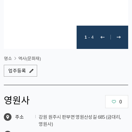
1
-
4
명소
역사(문화재)
업주등록
영원사
0
주소
강원 원주시 판부면 영원산성길 685 (금대리,
영원사)