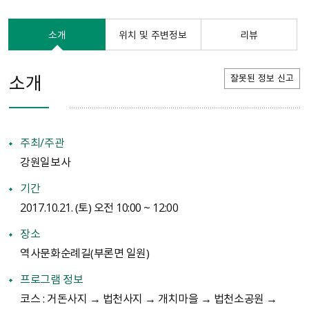
소개
위치 및 주변정보
리뷰
소개
잘못된 정보 신고
주최/주관
강원일보사
기간
2017.10.21. （토） 오전 10:00 ~ 12:00
장소
역사문화순례길（부론면 일원）
프로그램 정보
코스 : 거돈사지 → 법천사지 → 개치마을 → 법천소공원 →