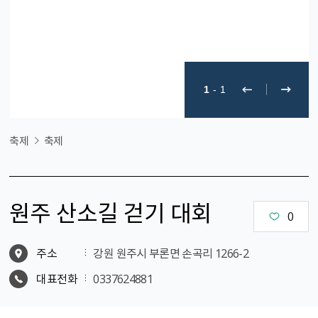
1
-
1
축제
축제
원주 산소길 걷기 대회
0
주소
강원 원주시 부론면 손곡리 1266-2
대표전화
0337624881