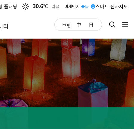
30.6
℃
광 플래닝
스마트 전자지도
맑음
미세먼지
좋음
Eng
中
日
니티