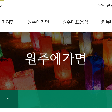
날씨 관
약
테마여행
원주에가면
원주대표음식
커뮤
원주에가면