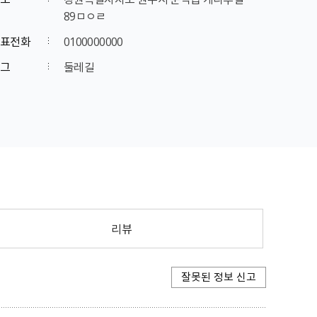
89ㅁㅇㄹ
표전화
0100000000
그
둘레길
리뷰
잘못된 정보 신고