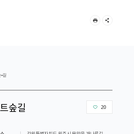
숲•길
트숲길
20
소
강원특별자치도 원주시 문막읍 개나루길