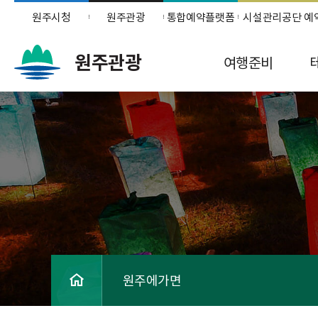
원주시청
원주관광
통합예약플랫폼
시설관리공단 예
원주관광
여행준비
원주에가면