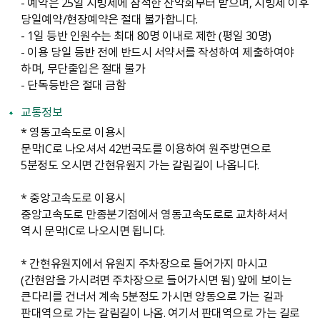
- 예약은 25일 시빙제에 참석한 산악회부터 받으며, 시빙제 이후
당일예약/현장예약은 절대 불가합니다.
- 1일 등반 인원수는 최대 80명 이내로 제한 （평일 30명）
- 이용 당일 등반 전에 반드시 서약서를 작성하여 제출하여야
하며, 무단출입은 절대 불가
- 단독등반은 절대 금함
교통정보
* 영동고속도로 이용시
문막IC로 나오셔서 42번국도를 이용하여 원주방면으로
5분정도 오시면 간현유원지 가는 갈림길이 나옵니다.
* 중앙고속도로 이용시
중앙고속도로 만종분기점에서 영동고속도로로 교차하셔서
역시 문막IC로 나오시면 됩니다.
* 간현유원지에서 유원지 주차장으로 들어가지 마시고
（간현암을 가시려면 주차장으로 들어가시면 됨） 앞에 보이는
큰다리를 건너서 계속 5분정도 가시면 양동으로 가는 길과
판대역으로 가는 갈림길이 나옴. 여기서 판대역으로 가는 길로