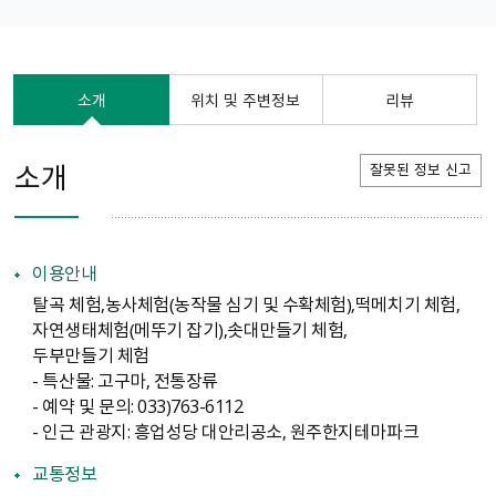
소개
위치 및 주변정보
리뷰
소개
잘못된 정보 신고
이용안내
탈곡 체험,농사체험（농작물 심기 및 수확체험）,떡메치기 체험,
자연생태체험（메뚜기 잡기）,솟대만들기 체험,
두부만들기 체험
- 특산물: 고구마, 전통장류
- 예약 및 문의: 033）763-6112
- 인근 관광지: 흥업성당 대안리공소, 원주한지테마파크
교통정보