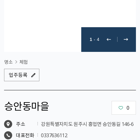
1
-
4
명소
체험
업주등록
승안동마을
0
주소
강원특별자치도 원주시 흥업면 승안동길 146-6
대표전화
0337636112