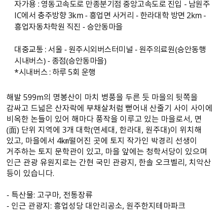
자가용 : 영동고속도로 만종분기점 중앙고속도로 진입 - 남원주
IC에서 충주방향 3km - 흥업면 사거리 - 한라대학 방면 2km -
흥업자동차학원 직진 - 승안동마을
대중교통 : 서울 - 원주시외버스터미널 - 원주의료원（승안동행
시내버스） - 종점（승안동마을）
*시내버스 : 하루 5회 운행
해발 599m의 명봉산이 마치 병풍을 두른 듯 마을의 뒷쪽을
감싸고 드넓은 산자락에 부채살처럼 뻗어내 산줄기 사이 사이에
비옥한 논들이 있어 해마다 풍작을 이루고 있는 마을로서, 면
（面） 단위 지역에 3개 대학（연세대, 한라대, 원주대）이 위치해
있고, 마을에서 4㎞떨어진 곳에 토지 작가인 박경리 선생이
거주하는 토지 문학관이 있고, 마을 앞에는 청학서당이 있으며
인근 관광 유원지로는 간현 국민 관광지, 한솔 오크벨리, 치악산
등이 있습니다.
- 특산물: 고구마, 전통장류
- 인근 관광지: 흥업성당 대안리공소, 원주한지테마파크