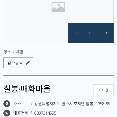
1
-
1
명소
체험
업주등록
칠봉·매화마을
0
주소
강원특별자치도 원주시 호저면 칠봉로 358-85
대표전화
0337314555