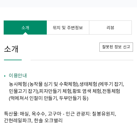
소개
위치 및 주변정보
리뷰
소개
잘못된 정보 신고
이용안내
농사체험 （농작물 심기 및 수확체험）,생태체험 （메뚜기 잡기,
민물고기 잡기）,피자만들기 체험,황토 염색 체험,전통체험
（떡메쳐서 인절미 만들기, 두부만들기 등）
특산물: 매실, 옥수수, 고구마 - 인근 관광지: 칠봉유원지,
간현레일파크, 한솔 오크밸리