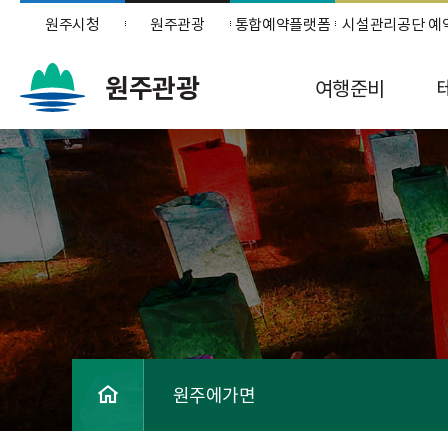
원주시청
원주관광
통합예약플랫폼
시설관리공단 예
원주관광
여행준비
원주에가면