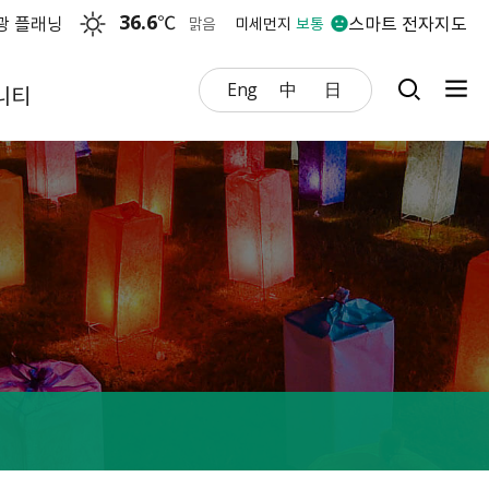
36.6
℃
광 플래닝
스마트 전자지도
맑음
미세먼지
보통
Eng
中
日
니티