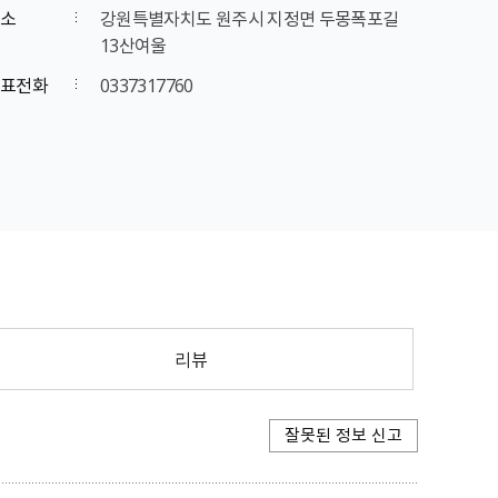
소
강원특별자치도 원주시 지정면 두몽폭포길
13산여울
표전화
0337317760
리뷰
잘못된 정보 신고