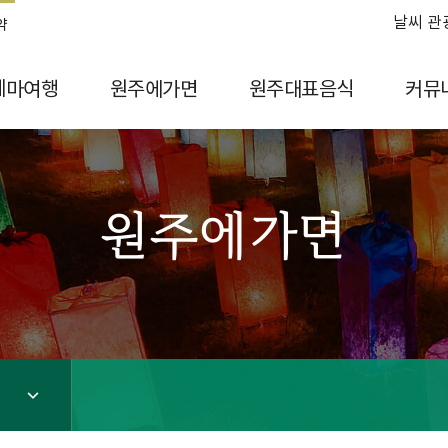
날씨 관
약
테마여행
원주에가면
원주대표음식
커뮤
원주에가면