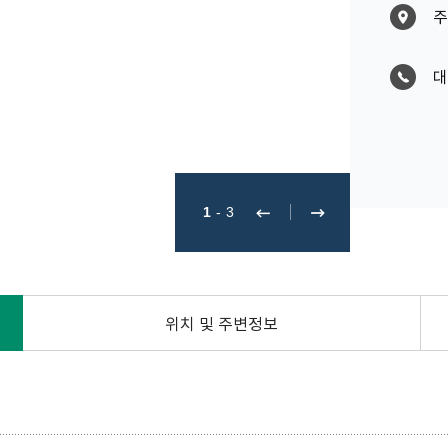
주
대
1
-
3
위치 및 주변정보