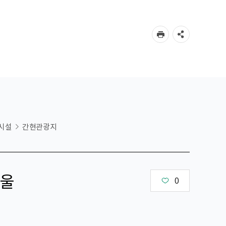
시설
간현관광지
울
0