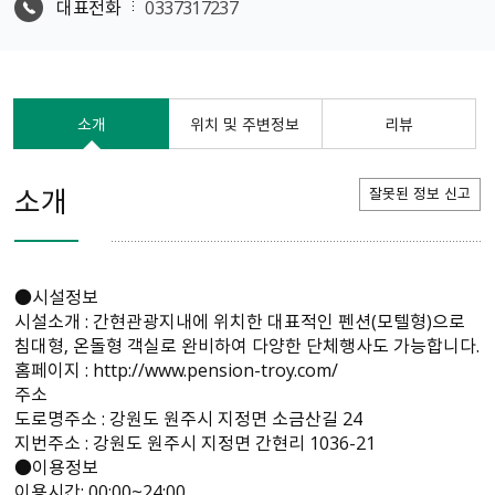
대표전화
0337317237
소개
위치 및 주변정보
리뷰
소개
잘못된 정보 신고
●시설정보
시설소개 : 간현관광지내에 위치한 대표적인 펜션(모텔형)으로
침대형, 온돌형 객실로 완비하여 다양한 단체행사도 가능합니다.
홈페이지 : http://www.pension-troy.com/
주소
도로명주소 : 강원도 원주시 지정면 소금산길 24
지번주소 : 강원도 원주시 지정면 간현리 1036-21
●이용정보
이용시간: 00:00~24:00