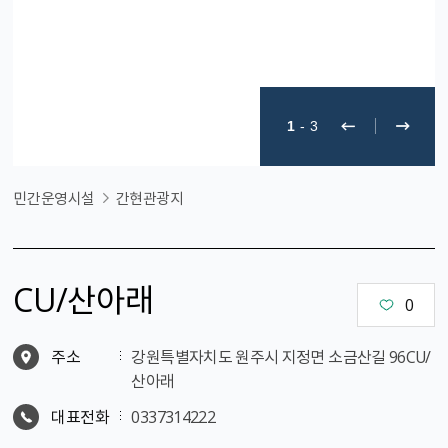
1
-
3
민간운영시설
간현관광지
CU/산아래
0
주소
강원특별자치도 원주시 지정면 소금산길 96CU/
산아래
대표전화
0337314222