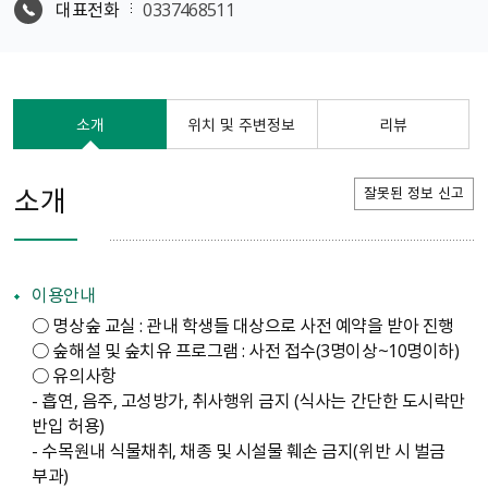
대표전화
0337468511
소개
위치 및 주변정보
리뷰
소개
잘못된 정보 신고
이용안내
○ 명상숲 교실 : 관내 학생들 대상으로 사전 예약을 받아 진행
○ 숲해설 및 숲치유 프로그램 : 사전 접수(3명이상~10명이하)
○ 유의사항
- 흡연, 음주, 고성방가, 취사행위 금지 (식사는 간단한 도시락만
반입 허용)
- 수목원내 식물채취, 채종 및 시설물 훼손 금지(위반 시 벌금
부과)