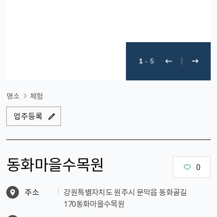
1
-
5
명소
체험
업주등록
동화마을수목원
0
주소
강원특별자치도 원주시 문막읍 동화골길
170동화마을수목원