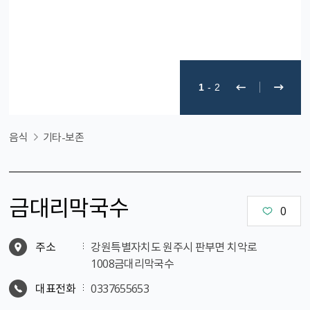
1
-
2
음식
기타-보존
금대리막국수
0
주소
강원특별자치도 원주시 판부면 치악로
1008금대리막국수
대표전화
0337655653