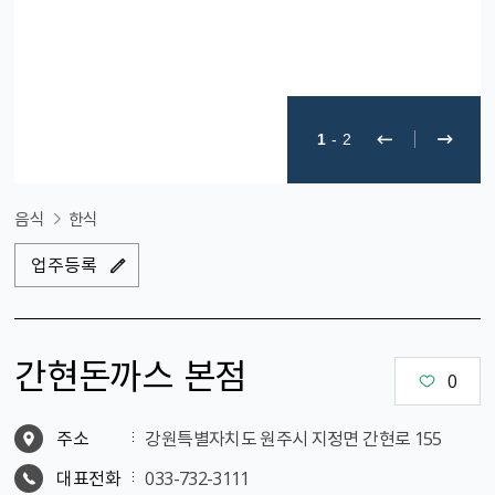
1
-
2
음식
한식
업주등록
간현돈까스 본점
0
주소
강원특별자치도 원주시 지정면 간현로 155
대표전화
033-732-3111