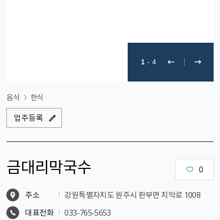
1
-
4
음식
한식
업주등록
금대리막국수
0
주소
강원특별자치도 원주시 판부면 치악로 1008
대표전화
033-765-5653