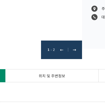
주
대
1
-
2
위치 및 주변정보