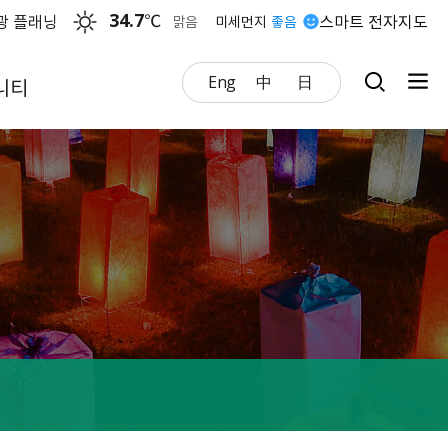
34.7
℃
광 플래닝
스마트 전자지도
맑음
미세먼지
좋음
Eng
中
日
니티