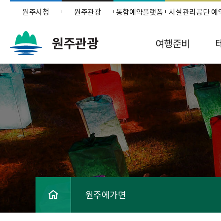
원주시청
원주관광
통합예약플랫폼
시설관리공단 예
원주관광
여행준비
원주에가면