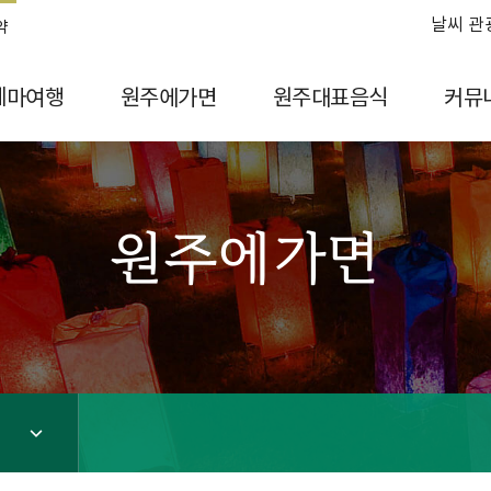
날씨 관
약
테마여행
원주에가면
원주대표음식
커뮤
원주에가면