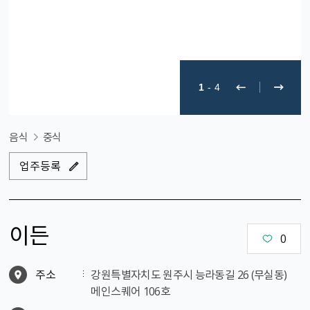
1
-
4
음식
중식
업주등록
이든
0
주소
강원특별자치도 원주시 능라동길 26 (무실동)
메인스퀘어 106호