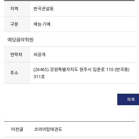
지역
반곡관설동
구분
예능·기예
예당음악학원
연락처
비공개
(26465) 강원특별자치도 원주시 입춘로 110 （반곡동）
주소
311호
목록
이전글
코리아탑태권도