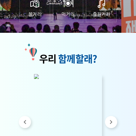
볼거리
먹거리
즐길거리
우리
함께할래?
15
2026.05.
2026년 원주 트레킹버스
운영