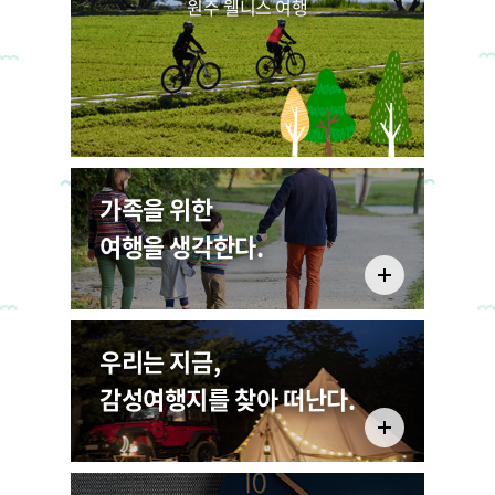
원주 웰니스 여행
7796
22
2026.06.
가족을 위한
원주 전통시장 투어패스
여행을 생각한다.
확대 운영 안내
1511
우리는 지금,
감성여행지를 찾아 떠난다.
22
2026.05.