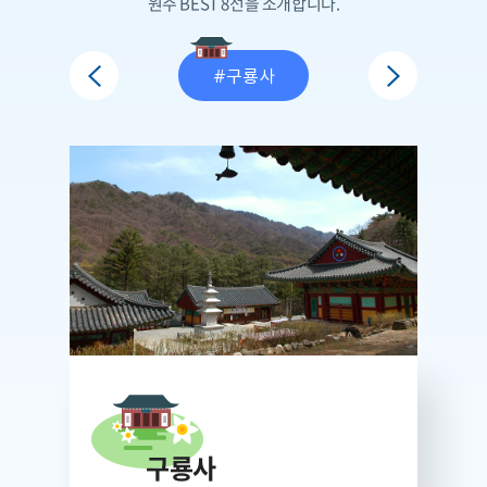
원주 BEST 8선을 소개합니다.
#미륵불상
#구룡사
#강원감영
구룡사