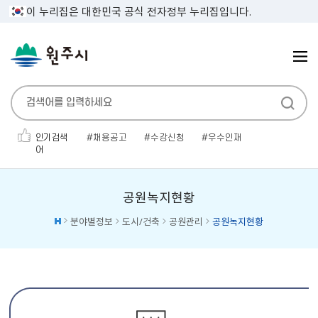
이 누리집은 대한민국 공식 전자정부 누리집입니다.
인기검색
채용공고
수강신청
우수인재
어
민생지원금
인사발령
보건증
전기자동차
채용공고'
소개팅
대형폐기물
공원녹지현황
분야별정보
도시/건축
공원관리
공원녹지현황