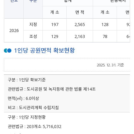
연도
구분
합계
완충녹지
개 소
면 적
개 소
면 
지정
197
2,565
128
920
2026
조성
129
2,163
78
640
1인당 공원면적 확보현황
2025. 12. 31. 기준
1인당 확보기준
도시공원 및 녹지등에 관한 법률 제14조
6.0이상
도시관리계획 수립지침
1인당 지정현황
203개소 5,716,032