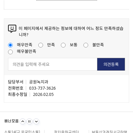
이 페이지에서 제공하는 정보에 대하여 어느 정도 만족하셨습
니까?
매우만족
만족
보통
불만족
매우불만족
담당부서
공원녹지과
전화번호
033-737-3626
최종수정일
2026.02.05
불량식품 신고
문화가 있는날
원주시 아동돌봄원스톱통합지원센터
강원일자리정보망
강원자비스
소비자24
배너모음
강원창조경제혁신센터
국민재난안전포털
주민e직접 플랫폼
소통24(구 온국민소통)
정치후원금센터
부동산거래질서교란행위 신고센터