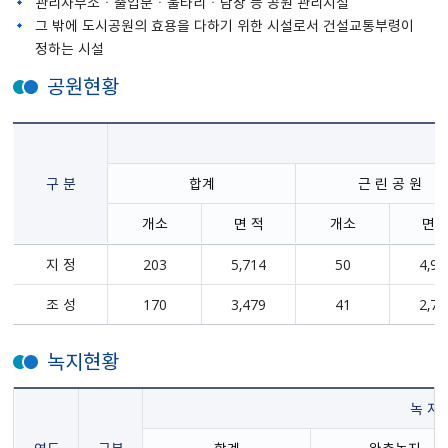
관리사무소ㆍ출입문ㆍ울타리ㆍ담장 등 공원 관리시설
그 밖에 도시공원의 효용을 다하기 위한 시설로서 건설교통부령이
정하는 시설
공원현황
구 분
합계
근 린 공 원
개소
면 적
개소
면 
지 정
203
5,714
50
4,90
조 성
170
3,479
41
2,78
녹지현황
녹 지 