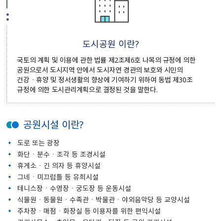
도시공원 이란?
국토의 계획 및 이용에 관한 법률 제2조제6호 나목의 규정에 의한
공원으로서 도시지역 안에서 도시자연 경관의 보호와 시민의
건강ㆍ휴양 및 정서생활의 향상에 기여하기 위하여 동법 제30조
규정에 의한 도시관리계획으로 결정된 것을 말한다.
공원시설 이란?
도로 또는 광장
화단ㆍ분수ㆍ조각 등 조경시설
휴게소ㆍ긴 의자 등 휴양시설
그네ㆍ미끄럼틀 등 유희시설
테니스장ㆍ수영장ㆍ궁도장 등 운동시설
식물원ㆍ동물원ㆍ수족관ㆍ박물관ㆍ야외음악당 등 교양시설
주차장ㆍ매점ㆍ화장실 등 이용자를 위한 편익시설