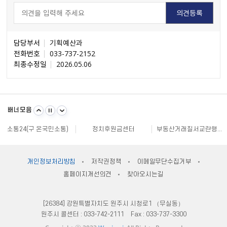
담당부서
기획예산과
전화번호
033-737-2152
최종수정일
2026.05.06
불량식품 신고
문화가 있는날
원주시 아동돌봄원스톱통합지원센터
강원일자리정보망
강원자비스
소비자24
배너모음
강원창조경제혁신센터
국민재난안전포털
주민e직접 플랫폼
소통24(구 온국민소통)
정치후원금센터
부동산거래질서교란행위 신고센터
불법스팸대응센터
규제개혁신문고
클린아이
공직선거비리 익명신고
원주시재난안전대책본부
지방규제 신고센터
안전신문고
내고장알리미
전국 시장, 군수, 구청장 협의회
개인정보처리방침
저작권정책
이메일무단수집거부
한국사회적기업진흥원
쌀직불금 정보공개
국가법령정보센터
홈페이지개선의견
찾아오시는길
불량식품 신고
문화가 있는날
원주시 아동돌봄원스톱통합지원센터
강원일자리정보망
강원자비스
소비자24
[26384] 강원특별자치도 원주시 시청로1 （무실동）
원주시 콜센터 :
033-742-2111
Fax :
033-737-3300