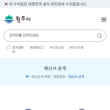
이 누리집은 대한민국 공식 전자정부 누리집입니다.
인기검색
채용공고
수강신청
우수인재
어
민생지원금
인사발령
보건증
전기자동차
채용공고'
소개팅
대형폐기물
예산서 공개
정보공개/개방
재정정보
예산서 공개