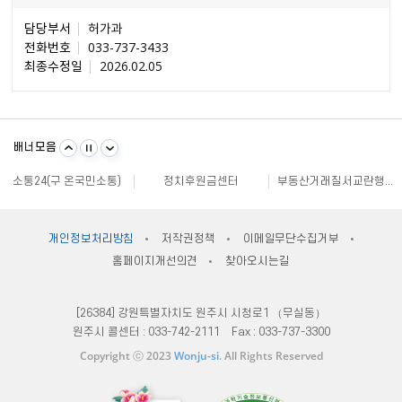
담당부서
허가과
전화번호
033-737-3433
최종수정일
2026.02.05
불량식품 신고
문화가 있는날
원주시 아동돌봄원스톱통합지원센터
강원일자리정보망
강원자비스
소비자24
배너모음
강원창조경제혁신센터
국민재난안전포털
주민e직접 플랫폼
소통24(구 온국민소통)
정치후원금센터
부동산거래질서교란행위 신고센터
불법스팸대응센터
규제개혁신문고
클린아이
공직선거비리 익명신고
원주시재난안전대책본부
지방규제 신고센터
안전신문고
내고장알리미
전국 시장, 군수, 구청장 협의회
개인정보처리방침
저작권정책
이메일무단수집거부
한국사회적기업진흥원
쌀직불금 정보공개
국가법령정보센터
홈페이지개선의견
찾아오시는길
불량식품 신고
문화가 있는날
원주시 아동돌봄원스톱통합지원센터
강원일자리정보망
강원자비스
소비자24
[26384] 강원특별자치도 원주시 시청로1 （무실동）
원주시 콜센터 :
033-742-2111
Fax :
033-737-3300
Copyright ⓒ 2023
Wonju-si
. All Rights Reserved