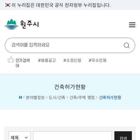
이 누리집은 대한민국 공식 전자정부 누리집입니다.
인기검색
채용공고
수강신청
우수인재
어
민생지원금
인사발령
보건증
전기자동차
채용공고'
소개팅
대형폐기물
건축허가현황
분야별정보
도시/건축
건축/주택 행정
건축허가현황