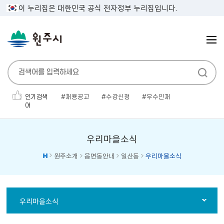
이 누리집은 대한민국 공식 전자정부 누리집입니다.
인기검색
채용공고
수강신청
우수인재
어
민생지원금
인사발령
보건증
전기자동차
채용공고'
소개팅
대형폐기물
우리마을소식
원주소개
읍면동안내
일산동
우리마을소식
우리마을소식