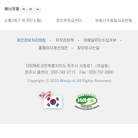
불량식품 신고
문화가 있는날
원주시 아동돌봄원스톱통합지원센터
강원일자리정보망
강원자비스
소비자24
배너모음
강원창조경제혁신센터
국민재난안전포털
주민e직접 플랫폼
소통24(구 온국민소통)
정치후원금센터
부동산거래질서교란행위 신고센터
불법스팸대응센터
규제개혁신문고
클린아이
공직선거비리 익명신고
원주시재난안전대책본부
지방규제 신고센터
안전신문고
내고장알리미
전국 시장, 군수, 구청장 협의회
개인정보처리방침
저작권정책
이메일무단수집거부
한국사회적기업진흥원
쌀직불금 정보공개
국가법령정보센터
홈페이지개선의견
찾아오시는길
불량식품 신고
문화가 있는날
원주시 아동돌봄원스톱통합지원센터
강원일자리정보망
강원자비스
소비자24
[26384] 강원특별자치도 원주시 시청로1 （무실동）
원주시 콜센터 :
033-742-2111
Fax :
033-737-3300
Copyright ⓒ 2023
Wonju-si
. All Rights Reserved