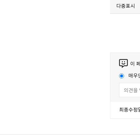
다중표시
이 
매우
최종수정
국가법령정보센터
강원일자리정보망