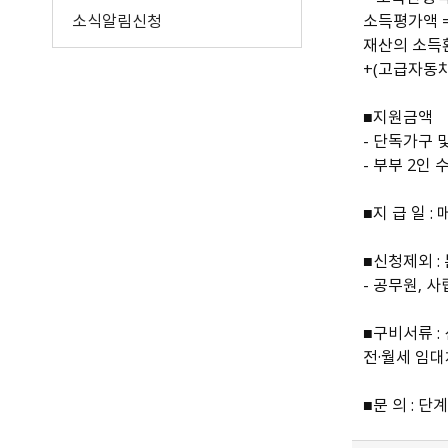
공공저작물 이용안내
공공데이터
소식알림신청
소득평가액 = 
원주고향사랑기부제
공공저작물 자료실
공공데이터제공안내
재산의 소득환
공지사항
공공데이터 건의
+（고급자동차
명예의전당
기부금현황
■지원금액
답례품 현황
- 단독가구 및
답례품 추천
- 부부 2인 
■지 급 일 : 
■신청제외 :
- 공무원, 
■구비서류 :
전·월세 임대
■문 의 : 