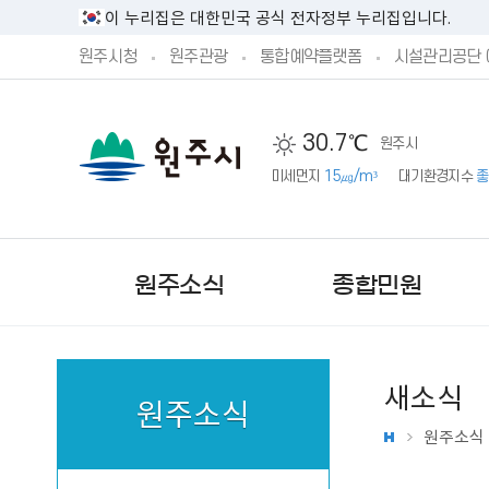
이 누리집은 대한민국 공식 전자정부 누리집입니다.
원주시청
원주관광
통합예약플랫폼
시설관리공단 
30.7℃
원주시
미세먼지
15㎍/m³
대기환경지수
좋
원주소식
종합민원
새소식
원주소식
원주소식
새소식
민원실안내
시정방향
시민제안안내
기본현황
원주시 공고
민원상담 신청
예산서 공개
주민참여 예산 안내
기구 및 조직
문화행사
단구‧반곡관설 행정복지센
시장직 인수위원회 활동보
제안하기
원주의 상징
원주시 고시
예산안 공개
제안하기
업무별 전화번호