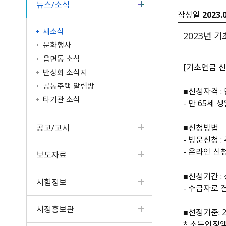
뉴스/소식
터
고서
읍면동 소식
공개제안
원주의 인물
입법예고
성인지예산서
제안하기(2022년 4월 3
청사안내
작성일
2023.
구술·전화 민원
업무계획
일 이전)
반상회 소식지
나의제안
원주시 기본계획
분묘개장공고
결산현황
찾아오시는길
새소식
사전심사청구제
주요성과
알림마당
2023년 
공동주택 알림방
우수제안사례
혁신도시 공공청사
공공기관 공고
세입세출현황공개
문화행사
문서24 안내
일반현황
타기관 소식
국민생각함
타기관 공고/고시
지방재정공시
읍면동 소식
민원콜센터
인사발령/교류신청
중기지방재정계획
[기초연금 신
반상회 소식지
행정정보공동이용 안내
조직운영정보
기금운용계획
공동주택 알림방
민원조정위원회
시정평가
고액·상시체납자공개
■신청자격 : 
타기관 소식
인구현황/통계연보
- 만 65세
시유재산 현황
행정심판 결과
보조금 정산결과
공고/고시
■신청방법
행정서비스헌장
지방공기업
- 방문신청 
학술연구용역 결과
마을세무사
차량등록민원
- 온라인 신
보도자료
중요재산공시
지방세 안내/납부(WeT
자동차과태료납부（We
재정용어사전
AX)
TAX）
■신청기간 :
제도소개
시험정보
- 수급자로
납세자보호관제도
시민추천
지방세 상담챗봇
적극행정 우수사례
시정홍보관
■선정기준: 2
* 소득인정액