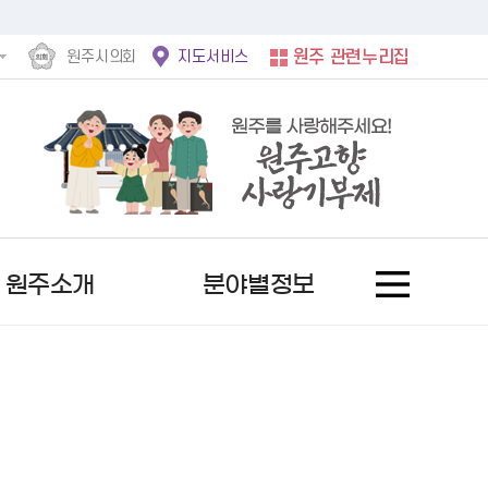
원주시의회
지도서비스
원주 관련누리집
원주소개
분야별정보
홍보사진
후속절차안내문
정보공개제도란?
서울시
문자로 소식받기
여권발급안내
사전정보공표 현황
자유게시판
역대 수상자
행복원주
비공개 세부기준
서울 도봉구
채널로 소식받기
기재사항변경
업무추진비
칭찬합니다
추천 후보자 공고