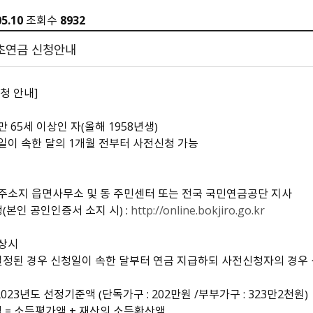
24）
문막읍
소초면
험 공고
Ⅰ
0
정례브리핑
개찰공고
규제입증요청
공무국외출장보고서
소극행정신고센터
중국 허페이
05.10
조회수
8932
호저면
지정면
어디서나민원발급
최종합격자 및 임용등록 공
2025 원주시 민원편람
계약현황 공개
공청회 개최결과
신고포상금
중국 옌타이
부론면
귀래면
고
Ⅱ
기초연금 신청안내
수의계약 현황공개
주요투자사업 추진결과
안전신문고
일본 이치카와
흥업면
판부면
2022. 3.31. 이전 공고
2026 원주시 민원편람
하도급계약현황
공용차량 운영현황
예산낭비신고
일본 히가시마츠야마
신림면
중앙동
Ⅰ
강원특별자치도 시험정보/
준공검사
민간위탁평가결과
지방보조금 부정수급 신고
일본 미노
청 안내]
원인동
개운동
나라일터
2026 원주시 민원편람
대가지급현황
주민감사청구
명륜1동
명륜2동
Ⅱ
민간투자사업현황
지방규제개혁신문고
만 65세 이상인 자（올해 1958년생）
일산동
학성동
 생일이 속한 달의 1개월 전부터 사전신청 가능
단계동
우산동
전동킥보드 불법 주정차
태장1동
태장2동
신고
봉산동
행구동
: 주소지 읍면사무소 및 동 주민센터 또는 전국 국민연금공단 지사
무실동
위원회 소개 및 운영
청（본인 공인인증서 소지 시） :
http://online.bokjiro.go.kr
단구동 행정복지센터
운영성과
반곡관설동 행정복지센
 상시
관련사이트
개별주택가격 카카오톡 알
쉬운 우리말 사전
터
 결정된 경우 신청일이 속한 달부터 연금 지급하되 사전신청자의 경우
리미
외국어 검사기
개별공시지가 카카오 알림
023년도 선정기준액 （단독가구 : 202만원 /부부가구 : 323만2천원）
톡신청
 = 소득평가액 + 재산의 소득환산액