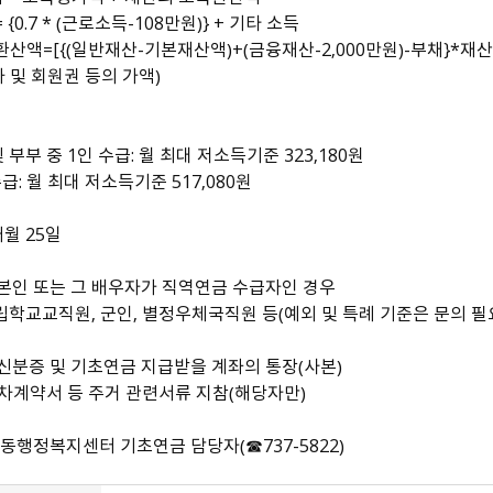
원주시 청소년 꿈이룸 바우
{0.7 * （근로소득-108만원）} + 기타 소득
처 가맹점 모집
산액=[{（일반재산-기본재산액）+（금융재산-2,000만원）-부채}*재산
 및 회원권 등의 가액）
 부부 중 1인 수급: 월 최대 저소득기준 323,180원
수급: 월 최대 저소득기준 517,080원
매월 25일
 본인 또는 그 배우자가 직역연금 수급자인 경우
사립학교교직원, 군인, 별정우체국직원 등（예외 및 특례 기준은 문의 필
 신분증 및 기초연금 지급받을 계좌의 통장（사본）
차계약서 등 주거 관련서류 지참（해당자만）
단계동행정복지센터 기초연금 담당자（☎737-5822）