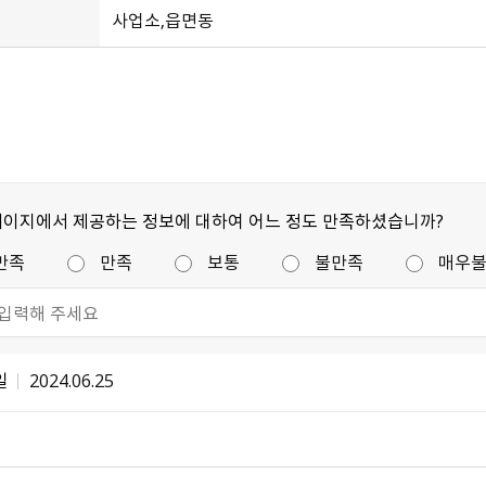
사업소,읍면동
페이지에서 제공하는 정보에 대하여 어느 정도 만족하셨습니까?
만족
만족
보통
불만족
매우
일
2024.06.25
불량식품 신고
문화가 있는날
강원자비스
소비자24