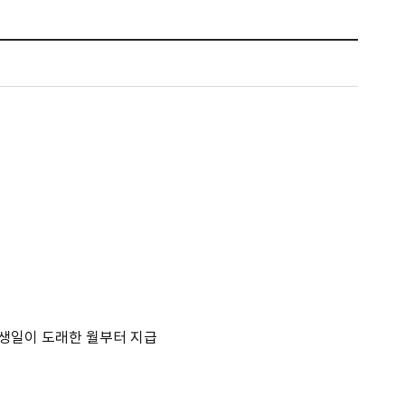
원주시시보
원문정보공개
성남시
여권의교부
민원처리/행정처분
설문조사
후보자 공적 의견접수
정보목록공개
강동구
외교부 여권안내
정부24
개인정보 이용·제3자제공
강남구
외교부 비자안내
정책실명제
서울 서대문구
여권접수 온라인 사전예약
경기 김포시
평택시
 생일이 도래한 월부터 지급