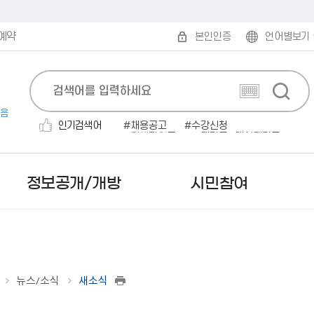
예약
본인인증
언어별보기
음
인기검색어
채용공고
수강신청
민생지원금
폐기물
대형폐기물
우수인재
관광
대명농원
만두
무연고
정보공개/개방
시민참여
뉴스/소식
새소식
보도자료
무인민원발급
발주계획
규제개혁안내
읍면동 한눈에 보기
시험계획 공고
민원편람/서식
감사결과/반부패청렴시책
부패·공익신고
미국 로아노크
사실은 이렇습니다
인터넷 민원발급（정부
입찰공고
행정규제목록
읍면동 민원안내
서류(필기)합격자 및 면접시
2025 원주시 민원편람
행정사무감사 결과
공직자부조리익명신고
캐나다 애드먼튼