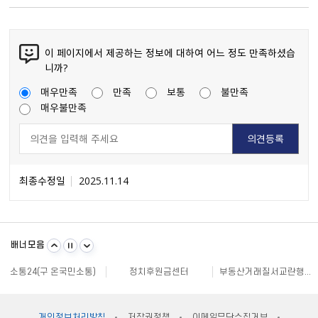
이 페이지에서 제공하는 정보에 대하여 어느 정도 만족하셨습
니까?
매우만족
만족
보통
불만족
매우불만족
최종수정일
2025.11.14
불량식품 신고
문화가 있는날
원주시 아동돌봄원스톱통합지원센터
강원일자리정보망
강원자비스
소비자24
배너모음
강원창조경제혁신센터
국민재난안전포털
주민e직접 플랫폼
소통24(구 온국민소통)
정치후원금센터
부동산거래질서교란행위 신고센터
불법스팸대응센터
규제개혁신문고
클린아이
공직선거비리 익명신고
원주시재난안전대책본부
지방규제 신고센터
안전신문고
내고장알리미
전국 시장, 군수, 구청장 협의회
개인정보처리방침
저작권정책
이메일무단수집거부