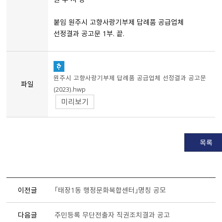
붙임 원주시 고향사랑기부제 답례품 공급업체
선정결과 공고문 1부. 끝.
원주시 고향사랑기부제 답례품 공급업체 선정결과 공고문
파일
（2023）.hwp
미리보기
목록
이전글
「태장1동 행정문화복합센터」명칭 공모
다음글
주민등록 무단전출자 직권조치결과 공고