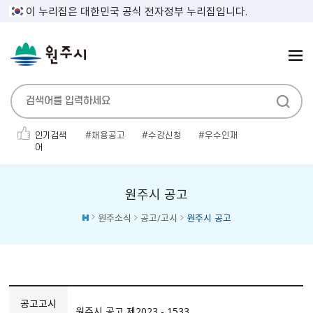
이 누리집은 대한민국 공식 전자정부 누리집입니다.
인기검색
채용공고
수강신청
우수인재
어
민생지원금
대명농원
보건증
공고
소개팅
전기자동차
전기차
원주시 공고
원주소식
공고/고시
원주시 공고
공고고시
원주시 공고 제2023 - 1533