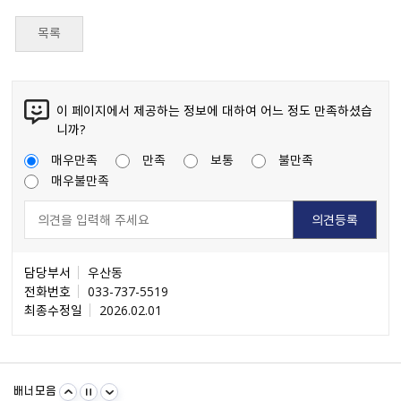
목록
이 페이지에서 제공하는 정보에 대하여 어느 정도 만족하셨습
니까?
매우만족
만족
보통
불만족
매우불만족
담당부서
우산동
전화번호
033-737-5519
최종수정일
2026.02.01
불량식품 신고
문화가 있는날
원주시 아동돌봄원스톱통합지원센터
강원일자리정보망
강원자비스
소비자24
배너모음