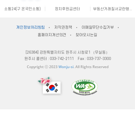
강원창조경제혁신센터
국민재난안전포털
주민e직접 플랫폼
소통24(구 온국민소통)
정치후원금센터
부동산거래질서교란행위 신고센터
불법스팸대응센터
규제개혁신문고
클린아이
공직선거비리 익명신고
원주시재난안전대책본부
지방규제 신고센터
안전신문고
내고장알리미
전국 시장, 군수, 구청장 협의회
개인정보처리방침
저작권정책
이메일무단수집거부
한국사회적기업진흥원
쌀직불금 정보공개
국가법령정보센터
홈페이지개선의견
찾아오시는길
불량식품 신고
문화가 있는날
원주시 아동돌봄원스톱통합지원센터
강원일자리정보망
강원자비스
소비자24
[26384] 강원특별자치도 원주시 시청로1 （무실동）
원주시 콜센터 :
033-742-2111
Fax :
033-737-3300
Copyright ⓒ 2023
Wonju-si
. All Rights Reserved