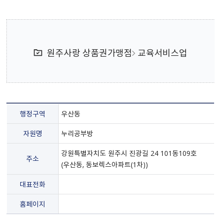
원주사랑 상품권가맹점
교육서비스업
행정구역
우산동
자원명
누리공부방
강원특별자치도 원주시 진광길 24 101동109호
주소
(우산동, 동보렉스아파트(1차))
대표전화
홈페이지