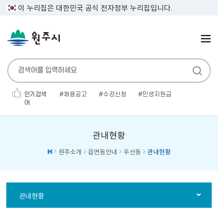
이 누리집은 대한민국 공식 전자정부 누리집입니다.
인기검색
채용공고
수강신청
민생지원금
어
폐기물
대형폐기물
우수인재
관광
대명농원
만두
무연고
관내현황
원주소개
읍면동안내
우산동
관내현황
관내현황