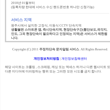
2018년 01월부터
(등록차량 한대에 서비스 수신 핸드폰번호 하나만 신청가능)
서비스 지역
원주시에서 설치한 고정식, 이동식 CCTV 단속지역
생활불편 스마트폰 앱, 즉시단속지역, 현장단속구간(횡단보도,곡각지,
인도, 그외 현장단속이 필요하다고 인정되는 지역)은 서비스가 제한됩
니다.
Copyright (C) 2011
주정차단속 문자알림 서비스
. All Rights Reserved.
서비스 내용
CCTV 단속 관련 문자를 신청자에게 문자로 안내
개인정보처리방침
|
개인정보침해센터
해당 사이트는 크롤링 , 스크래핑, 캐싱 또는 액세스 하거나 다른 웹사이트 
알림 대상자
다른 미디어에 미러링하는 행위 또는 그러한 모든 시도를 금지 합니다.
거주지와 관계없이 원주시 관내를 운행하는 차량 운전자
(문자알림서비스 신청자에 한함)
문 의 처
원주시청 교통행정과 ☎ 033-737-3542 / FAX 033-737-4821