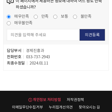
이 페이지에서 제공하는 정보에 대하여 어느 정도 만족
하셨습니까?
만족도 조사
매우만족
만족
보통
불만족
매우불만족
담당자 정보
담당부서
경제진흥과
전화번호
033-737-2943
최종수정일
2024.01.11
개인정보 처리방침
저작권정책
이메일무단수집거부
누리집개선의견
찾아오시는 길