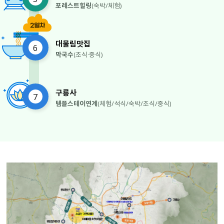
포레스트힐링
(숙박/체험)
대물림맛집
6
막국수
(조식·중식)
구룡사
7
템플스테이연계
(체험/석식/숙박/조식/중식)