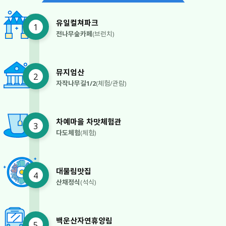
유일컬쳐파크
1
전나무숲카페
(브런치)
뮤지엄산
2
자작나무길1/2
(체험/관람)
차예마을 차맛체험관
3
다도체험
(체험)
대물림맛집
4
산채정식
(석식)
백운산자연휴양림
5