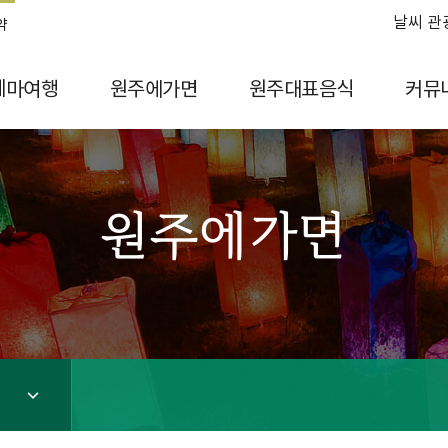
날씨 관
약
테마여행
원주에가면
원주대표음식
커뮤
원주에가면