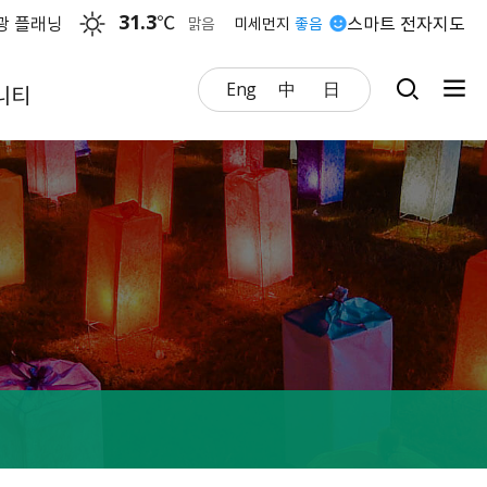
31.3
℃
광 플래닝
스마트 전자지도
맑음
미세먼지
좋음
Eng
中
日
니티