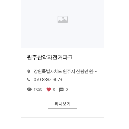
원주산악자전거파크
강원특별자치도 원주시 신림면 원골길 5
070-8882-3073
17286
0
0
위치보기