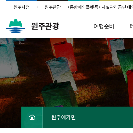
원주시청
원주관광
통합예약플랫폼
시설관리공단 예
원주관광
여행준비
원주에가면