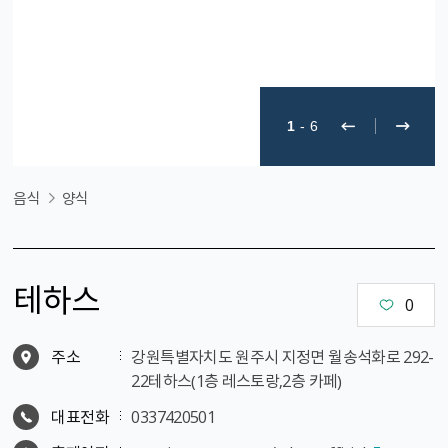
1
-
6
음식
양식
테하스
0
주소
강원특별자치도 원주시 지정면 월송석화로 292-
22테하스（1층 레스토랑,2층 카페）
대표전화
0337420501