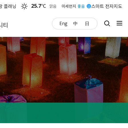
25.7
℃
광 플래닝
스마트 전자지도
맑음
미세먼지
좋음
Eng
中
日
니티