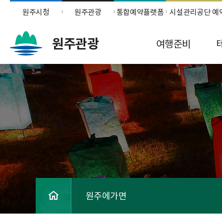
원주시청
원주관광
통합예약플랫폼
시설관리공단 예
원주관광
여행준비
원주에가면