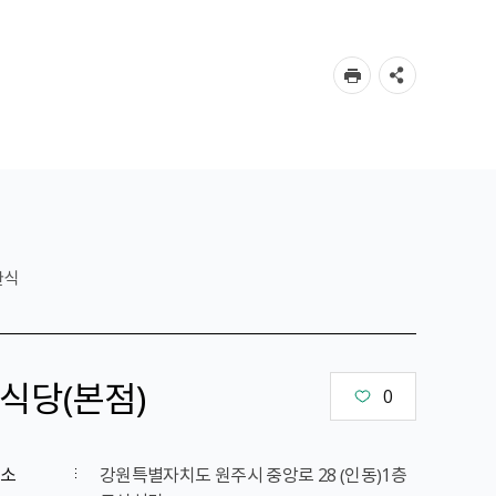
한식
식당（본점）
0
소
강원특별자치도 원주시 중앙로 28 （인동）1층