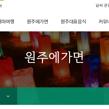
날씨 관
약
테마여행
원주에가면
원주대표음식
커뮤
원주에가면