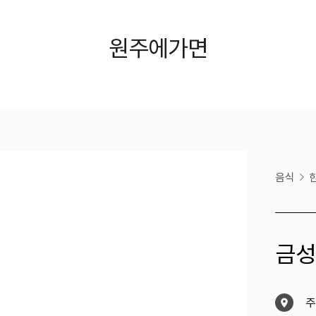
원주에가면
음식
금성
주