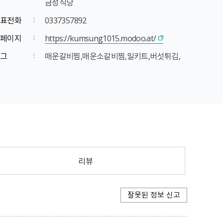
금성식당
표전화
0337357892
페이지
https://kumsung1015.modoo.at/
그
매운갈비찜,매운소갈비찜,밀키트,버섯튀김,
리뷰
잘못된 정보 신고