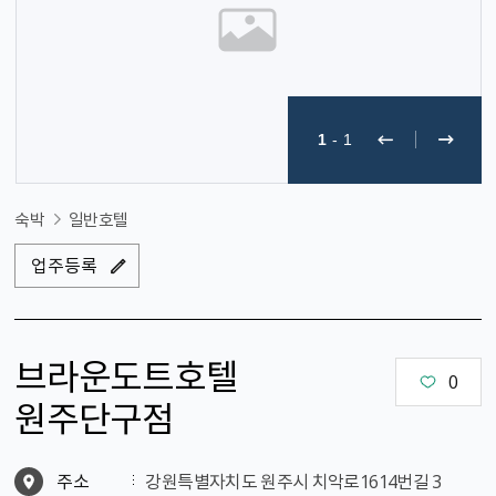
1
-
1
숙박
일반호텔
업주등록
브라운도트호텔
0
원주단구점
주소
강원특별자치도 원주시 치악로1614번길 3