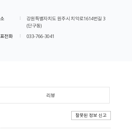
소
강원특별자치도 원주시 치악로1614번길 3
(단구동)
표전화
033-766-3041
리뷰
잘못된 정보 신고