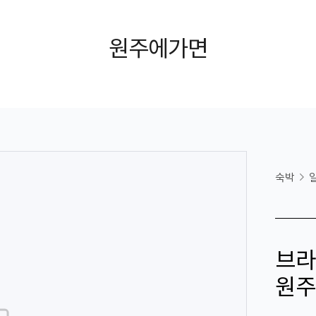
원주에가면
숙박
브라
원주