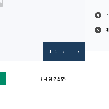
주
대
1
-
1
위치 및 주변정보