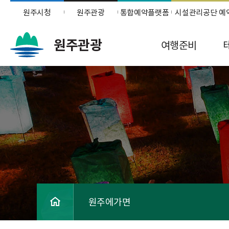
원주시청
원주관광
통합예약플랫폼
시설관리공단 예
원주관광
여행준비
원주에가면