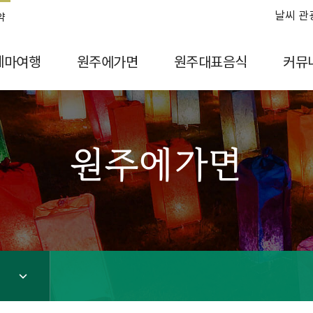
날씨 관
약
테마여행
원주에가면
원주대표음식
커뮤
원주에가면