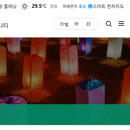
29.5
℃
광 플래닝
스마트 전자지도
맑음
미세먼지
좋음
Eng
中
日
니티