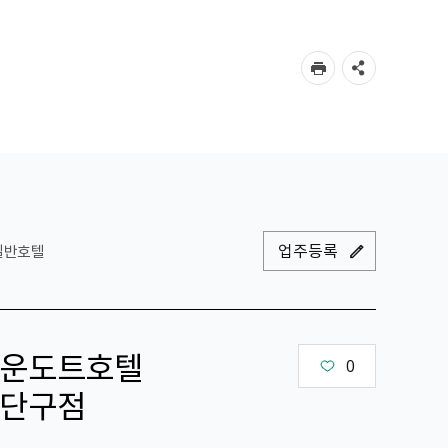
업주등록
일반호텔
운도트호텔
0
단구점