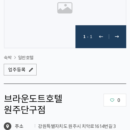
1
-
1
숙박
일반호텔
업주등록
브라운도트호텔
0
원주단구점
주소
강원특별자치도 원주시 치악로1614번길 3