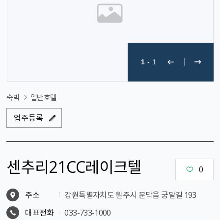
1
-
1
숙박
일반호텔
업주등록
센추리21CC레이크텔
0
주소
강원특별자치도 원주시 문막읍 궁말길 193
대표전화
033-733-1000