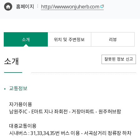
홈페이지
http://www.wonjuherb.com
소개
위치 및 주변정보
리뷰
소개
잘못된 정보 신고
교통정보
자가용이용
남원주IC - E마트 지나 좌회전 - 거장아파트 - 원주허브팜
대중교통이용
시내버스 : 31,33,34,35번 버스 이용 - 서곡삼거리 정류장 하차