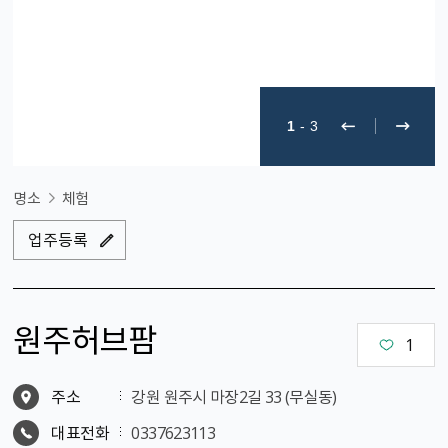
1
-
3
명소
체험
업주등록
원주허브팜
1
주소
강원 원주시 마장2길 33 (무실동)
대표전화
0337623113