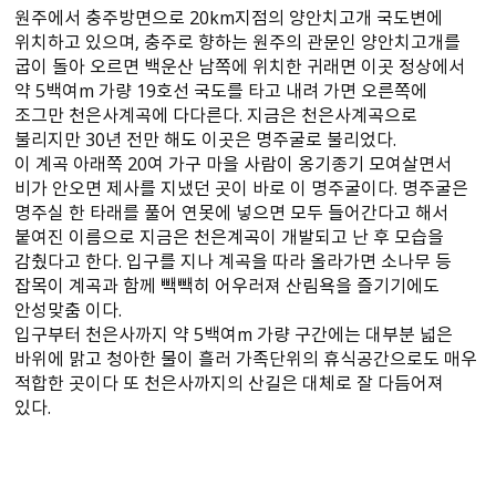
원주에서 충주방면으로 20km지점의 양안치고개 국도변에
위치하고 있으며, 충주로 향하는 원주의 관문인 양안치고개를
굽이 돌아 오르면 백운산 남쪽에 위치한 귀래면 이곳 정상에서
약 5백여m 가량 19호선 국도를 타고 내려 가면 오른쪽에
조그만 천은사계곡에 다다른다. 지금은 천은사계곡으로
불리지만 30년 전만 해도 이곳은 명주굴로 불리었다.
이 계곡 아래쪽 20여 가구 마을 사람이 옹기종기 모여살면서
비가 안오면 제사를 지냈던 곳이 바로 이 명주굴이다. 명주굴은
명주실 한 타래를 풀어 연못에 넣으면 모두 들어간다고 해서
붙여진 이름으로 지금은 천은계곡이 개발되고 난 후 모습을
감췄다고 한다. 입구를 지나 계곡을 따라 올라가면 소나무 등
잡목이 계곡과 함께 빽빽히 어우러져 산림욕을 즐기기에도
안성맞춤 이다.
입구부터 천은사까지 약 5백여m 가량 구간에는 대부분 넓은
바위에 맑고 청아한 물이 흘러 가족단위의 휴식공간으로도 매우
적합한 곳이다 또 천은사까지의 산길은 대체로 잘 다듬어져
있다.