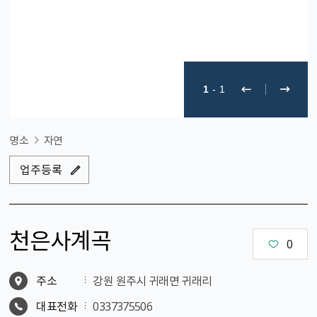
1
-
1
명소
자연
업주등록
천은사계곡
0
주소
강원 원주시 귀래면 귀래리
대표전화
0337375506