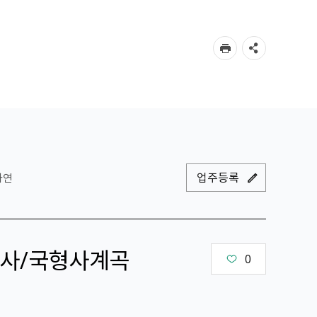
업주등록
자연
사/국형사계곡
0