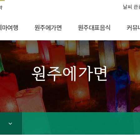
날씨 관
약
테마여행
원주에가면
원주대표음식
커뮤
원주에가면