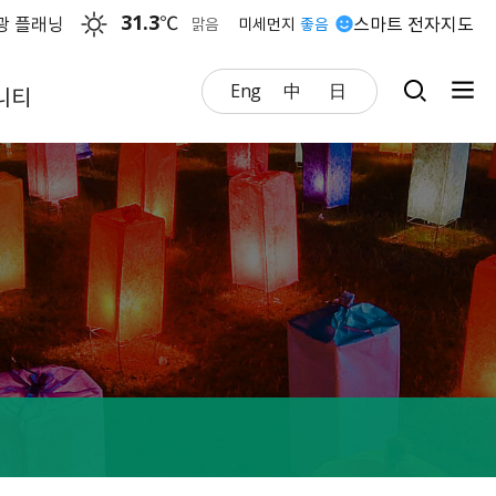
31.3
℃
광 플래닝
스마트 전자지도
맑음
미세먼지
좋음
Eng
中
日
니티