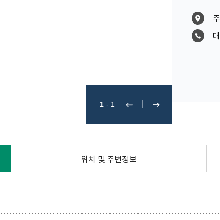
주
대
1
-
1
위치 및 주변정보