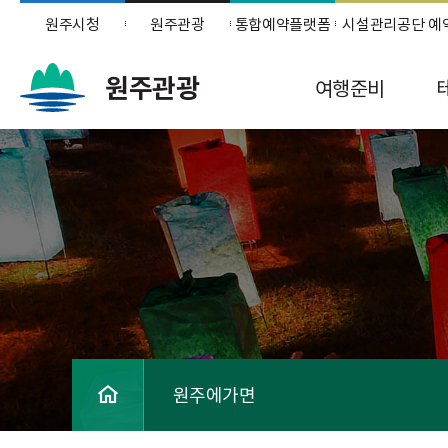
원주시청
원주관광
통합예약플랫폼
시설관리공단 예
원주관광
여행준비
원주에가면