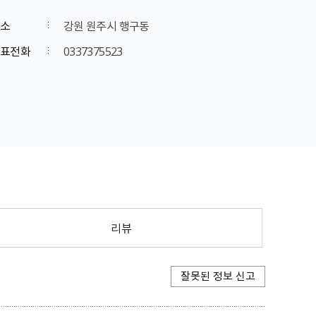
소
강원 원주시 행구동
표전화
0337375523
리뷰
잘못된 정보 신고