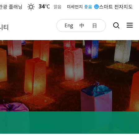
34
℃
관광 플래닝
스마트 전자지도
맑음
미세먼지
좋음
Eng
中
日
니티