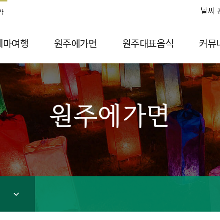
날씨 
약
테마여행
원주에가면
원주대표음식
커뮤
원주에가면