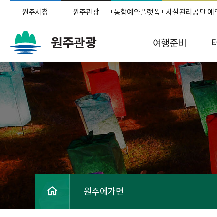
원주시청
원주관광
통합예약플랫폼
시설관리공단 예
원주관광
여행준비
원주에가면