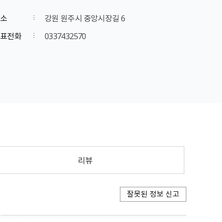
소
강원 원주시 중앙시장길 6
표전화
0337432570
리뷰
잘못된 정보 신고