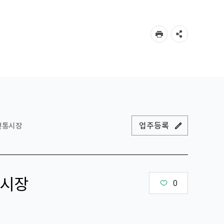
업주등록
전통시장
시장
0