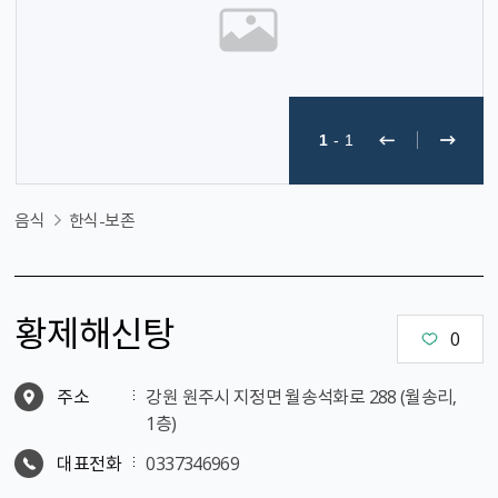
1
-
1
음식
한식-보존
황제해신탕
0
주소
강원 원주시 지정면 월송석화로 288 (월송리,
1층)
대표전화
0337346969