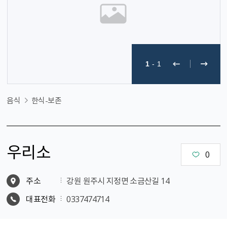
1
-
1
음식
한식-보존
우리소
0
주소
강원 원주시 지정면 소금산길 14
대표전화
0337474714