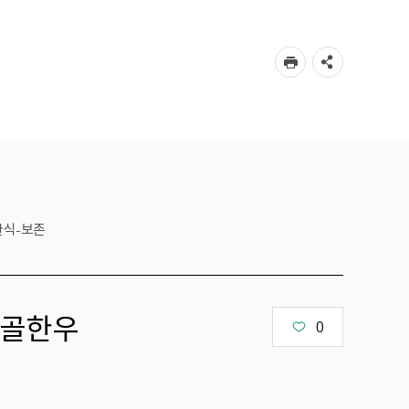
한식-보존
골한우
0