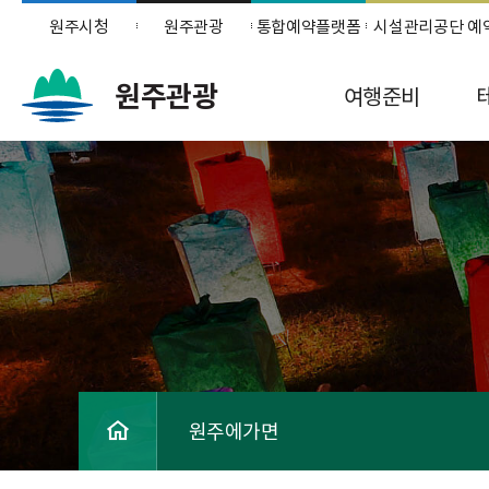
원주시청
원주관광
통합예약플랫폼
시설관리공단 예
원주관광
여행준비
원주에가면