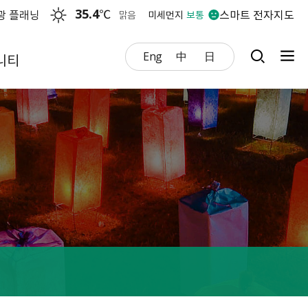
35.4
℃
광 플래닝
스마트 전자지도
맑음
미세먼지
보통
Eng
中
日
니티