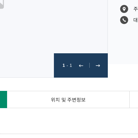
주
대
1
-
1
위치 및 주변정보