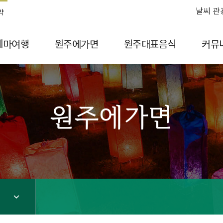
날씨 관
약
테마여행
원주에가면
원주대표음식
커뮤
원주에가면